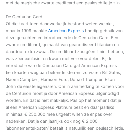
met de magische zwarte creditcard een peuleschilletje zijn.
De Centurion Card
Of die kaart toen daadwerkelijk bestond weten we niet,
maar in 1999 maakte
American Express
handig gebruik van
deze geruchten en introduceerde de Centurion Card. Een
zwarte creditcard, gemaakt van geanodiseerd titanium en
daardoor extra zwaar. De creditcard zou géén limiet hebben,
was zéér exclusief en kwam met vele voordelen. Bij de
introductie van de Centurion Card gaf American Express
tien kaarten weg aan bekende sterren, zo waren Bill Gates,
Naomi Campbell, Harrison Ford, Donald Trump en Elton
John de eerste eigenaren. Om in aanmerking te komen voor
de Centurion moet je door American Express uitgenodigd
worden. En dat is niet makkelijk. Pas op het moment dat je
al een American Express Platinum bezit en daar jaarlijks
minimaal € 250.000 mee uitgeeft willen ze er pas over
nadenken. Dat je dan jaarlijks ook nog € 2.000
‘abonnementskosten’ betaalt is natuurlijk een peuleschilletje.