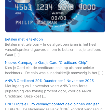
Betalen met je telefoon
Betalen met telefoon – In de afgelopen jaren is het heel
vanzelfsprekend geworden om te betalen met je telefoon.
Waar […]
Nieuwe Campagne Kies je Card “Creditcard Chip”
Kies je Card eist de creditcard chip op als haar unieke
beeldmerk. De chip was al nadrukkelijk aanwezig in het […]
ANWB Creditcard 20% Duurder per 1 November 2025
Met ingang va 1 november voert ANWB een forse
prijsstijging van twintig procent door, voor de ANWB
Creditcard. Deze kost […]
DNB: Digitale Euro vervangt contact geld binnen vier jaar
UTRECHT De Nederlandse Bank (DNB) kondigt vandaag in