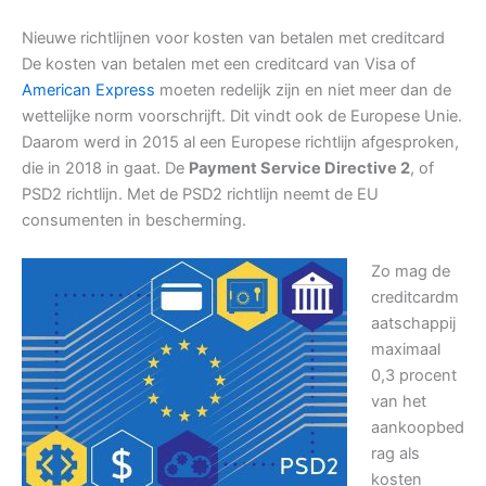
Nieuwe richtlijnen voor kosten van betalen met creditcard
De kosten van betalen met een creditcard van Visa of
American Express
moeten redelijk zijn en niet meer dan de
wettelijke norm voorschrijft. Dit vindt ook de Europese Unie.
Daarom werd in 2015 al een Europese richtlijn afgesproken,
die in 2018 in gaat. De
Payment Service Directive 2
, of
PSD2 richtlijn. Met de PSD2 richtlijn neemt de EU
consumenten in bescherming.
Zo mag de
creditcardm
aatschappij
maximaal
0,3 procent
van het
aankoopbed
rag als
kosten