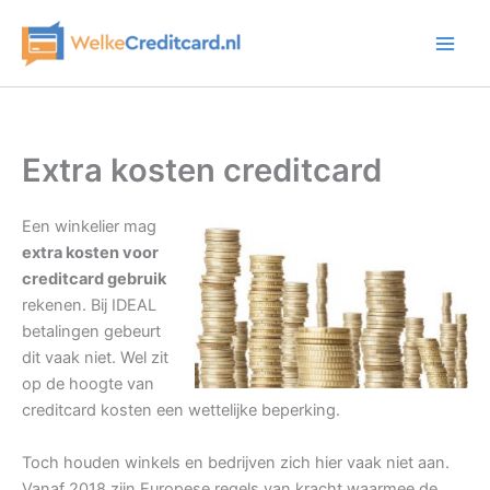
Ga
naar
de
inhoud
Extra kosten creditcard
Een winkelier mag
extra kosten voor
creditcard gebruik
rekenen. Bij IDEAL
betalingen gebeurt
dit vaak niet. Wel zit
op de hoogte van
creditcard kosten een wettelijke beperking.
Toch houden winkels en bedrijven zich hier vaak niet aan.
Vanaf 2018 zijn Europese regels van kracht waarmee de