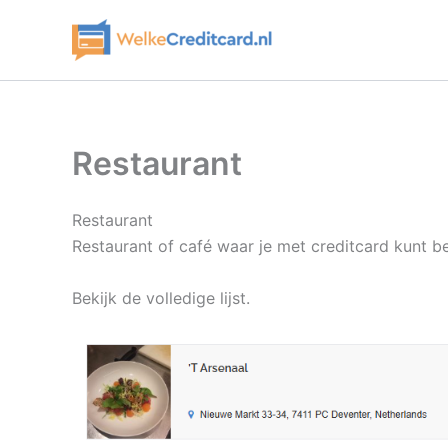
Ga
naar
de
inhoud
Restaurant
Restaurant
Restaurant of café waar je met creditcard kunt b
Bekijk de volledige lijst.