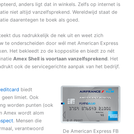
teerd, anders ligt dat in winkels. Zelfs op internet is
atie niet altijd vanzelfsprekend. Wereldwijd staat de
atie daarentegen te boek als goed.
steekt dus nadrukkelijk de nek uit en weet zich
w te onderscheiden door wél met American Express
ken. Het bekleedt zo de koppositie en biedt zo nét
inatie
Amex Shell is voortaan vanzelfsprekend
. Het
drukt ook de servicegerichte aanpak van het bedrijf.
editcard
biedt
 geen limiet. Ook
ding worden punten (ook
an Amex wordt alom
aspect
. Mensen die
ormaal, verantwoord
De American Express FB