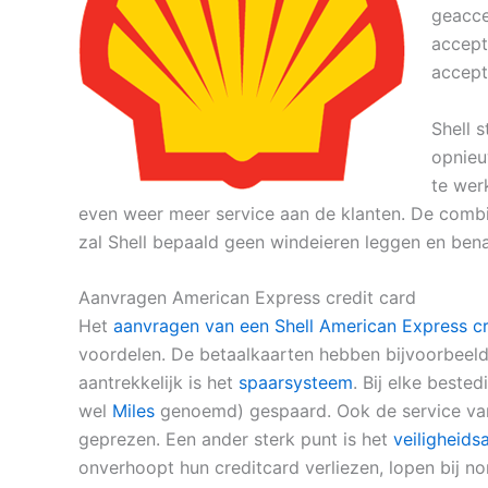
geaccep
accept
accept
Shell 
opnieu
te wer
even weer meer service aan de klanten. De comb
zal Shell bepaald geen windeieren leggen en bena
Aanvragen American Express credit card
Het
aanvragen van een Shell American Express cr
voordelen. De betaalkaarten hebben bijvoorbeeld
aantrekkelijk is het
spaarsysteem
. Bij elke beste
wel
Miles
genoemd) gespaard. Ook de service v
geprezen. Een ander sterk punt is het
veiligheids
onverhoopt hun creditcard verliezen, lopen bij n